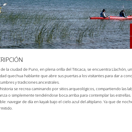
RIPCIÓN
 de la ciudad de Puno, en plena orilla del Titicaca, se encuentra Llachón, u
ad quechua hablante que abre sus puertas a los visitantes para dar a con
tumbres y tradiciones ancestrales.
a historia se recrea caminando por sitios arqueológicos, compartiendo las la
anza o simplemente tendiéndose boca arriba para contemplar las estrellas.
ble: navegar de día en kayak bajo el cielo azul del altiplano. Ya que de noc
rmitido.