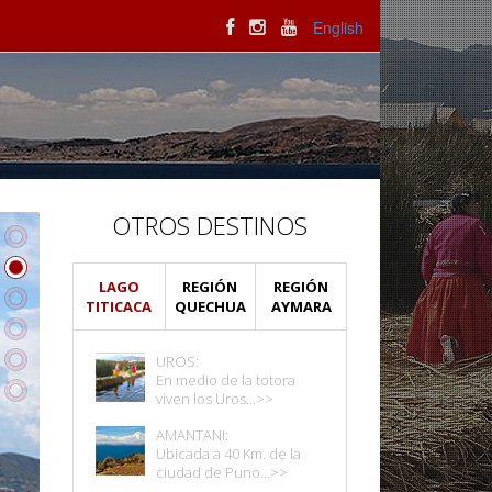
English
OTROS DESTINOS
LAGO
REGIÓN
REGIÓN
TITICACA
QUECHUA
AYMARA
UROS:
En medio de la totora
viven los Uros...>>
AMANTANI:
Ubicada a 40 Km. de la
ciudad de Puno...>>