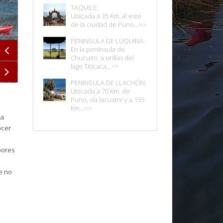
TAQUILE:
Ubicada a 35 Km. al este
de la ciudad de Puno...>>
PENINSULA DE LUQUINA:
En la península de
Chucuito, a orillas del
lago Titicaca...>>
PENINSULA DE LLACHÓN:
Ubicada a 70 Km. de
Puno, vía lacustre y a 155
Km...>>
na
ocer
bores
he no