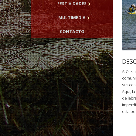
FESTIVIDADES
MULTIMEDIA
CONTACTO
DESC
A 74 km
comunid
sus cos
Aquí, l
de labr
Imperdi
esta pe